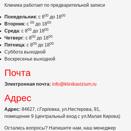
Клиника работает по предварительной записи
00
00
Понедельник
: с 8
до 18
00
00
Вторник
: с
до 18
00
00
Среда
: с 8
до 18
00
00
Четверг
: с 8
до 18
00
00
Пятница
: с 8
до 18
Суббота выходной
Воскресенье выходной
Почта
Электронная почта:
info@klinikavizium.ru
Адрес
Адрес:
84627, г.Горловка, ул.Нестерова, 91,
помещение 9 (центральный вход с ул.Малая Кирова)
Остались вопросы? Напишите нам, наш менеджер