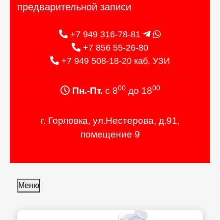
предварительной записи
+7 949 316-78-81
+7 856 55-26-80
+7 949 508-18-20 каб. УЗИ
00
00
Пн.-Пт.
с 8
до 18
г. Горловка, ул.Нестерова, д.91,
помещение 9
Меню