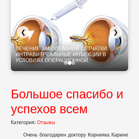
❮
❯
К
И
ЛЕЧЕНИЕ ЗАБОЛЕВАНИЙ СЕТЧАТКИ
К
ИНТРАВИТРЕАЛЬНЫЕ ИНЪЕКЦИИ В
Л
УСЛОВИЯХ ОПЕРАЦИОННОЙ
Н
Большое спасибо и
успехов всем
Категория:
Отзывы
Очень благодарен доктору Корнияка Карине