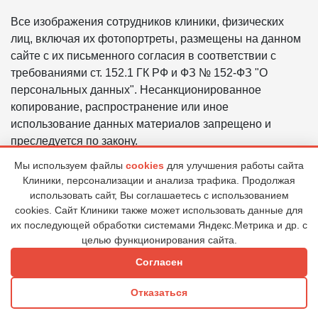
Все изображения сотрудников клиники, физических
лиц, включая их фотопортреты, размещены на данном
сайте с их письменного согласия в соответствии с
требованиями ст. 152.1 ГК РФ и ФЗ № 152-ФЗ "О
персональных данных". Несанкционированное
копирование, распространение или иное
использование данных материалов запрещено и
преследуется по закону.
Мы используем файлы
cookies
для улучшения работы сайта
Политика в отношении обработки персональных
Клиники, персонализации и анализа трафика. Продолжая
данных ООО «ЦГБ «ВИЗИУМ»
использовать сайт, Вы соглашаетесь с использованием
Правовая информация
cookies. Сайт Клиники также может использовать данные для
их последующей обработки системами Яндекс.Метрика и др. с
целью функционирования сайта.
© 2026 Клиника "ВИЗИУМ"
Согласен
Все права защищены. Возрастные ограничения (6+)
Отказаться
Вверх