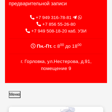
предварительной записи
+7 949 316-78-81
+7 856 55-26-80
+7 949 508-18-20 каб. УЗИ
00
00
Пн.-Пт.
с 8
до 18
г. Горловка, ул.Нестерова, д.91,
помещение 9
Меню