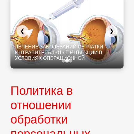
❮
❯
К
И
ЛЕЧЕНИЕ ЗАБОЛЕВАНИЙ СЕТЧАТКИ
К
ИНТРАВИТРЕАЛЬНЫЕ ИНЪЕКЦИИ В
Л
УСЛОВИЯХ ОПЕРАЦИОННОЙ
Н
Политика в
отношении
обработки
персональных