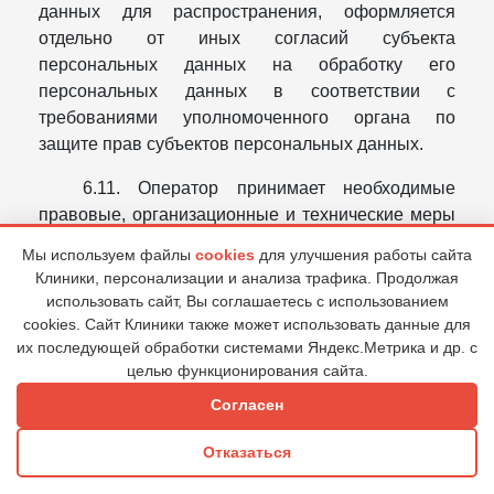
данных для распространения, оформляется
отдельно от иных согласий субъекта
персональных данных на обработку его
персональных данных в соответствии с
требованиями уполномоченного органа по
защите прав субъектов персональных данных.
6.11. Оператор принимает необходимые
правовые, организационные и технические меры
для защиты персональных данных от
Мы используем файлы
cookies
для улучшения работы сайта
неправомерного или случайного доступа к ним,
Клиники, персонализации и анализа трафика. Продолжая
уничтожения, изменения, блокирования,
использовать сайт, Вы соглашаетесь с использованием
распространения и других несанкционированных
cookies. Сайт Клиники также может использовать данные для
действий, в том числе:
их последующей обработки системами Яндекс.Метрика и др. с
целью функционирования сайта.
определяет угрозы безопасности персональных
Согласен
данных при их обработке;
принимает локальные нормативные акты и иные
Отказаться
документы, регулирующие отношения в сфере