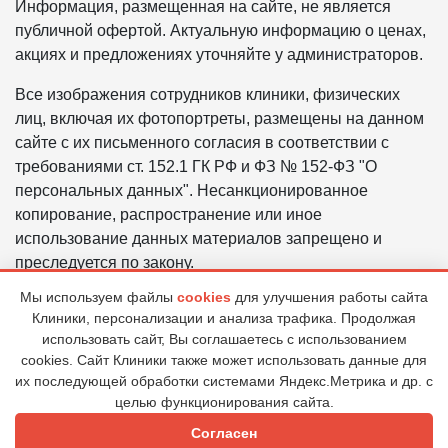
Информация, размещенная на сайте, не является
публичной офертой. Актуальную информацию о ценах,
акциях и предложениях уточняйте у администраторов.
Все изображения сотрудников клиники, физических
лиц, включая их фотопортреты, размещены на данном
сайте с их письменного согласия в соответствии с
требованиями ст. 152.1 ГК РФ и ФЗ № 152-ФЗ "О
персональных данных". Несанкционированное
копирование, распространение или иное
использование данных материалов запрещено и
преследуется по закону.
Мы используем файлы
cookies
для улучшения работы сайта
Политика в отношении обработки персональных
Клиники, персонализации и анализа трафика. Продолжая
данных ООО «ЦГБ «ВИЗИУМ»
использовать сайт, Вы соглашаетесь с использованием
Правовая информация
cookies. Сайт Клиники также может использовать данные для
их последующей обработки системами Яндекс.Метрика и др. с
целью функционирования сайта.
© 2026 Клиника "ВИЗИУМ"
Согласен
Все права защищены. Возрастные ограничения (6+)