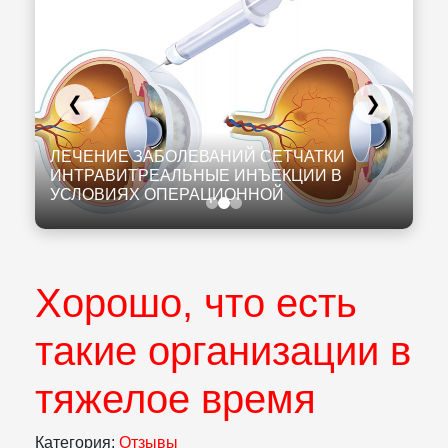
❮
❯
К
И
ЛЕЧЕНИЕ ЗАБОЛЕВАНИЙ СЕТЧАТКИ
К
ИНТРАВИТРЕАЛЬНЫЕ ИНЪЕКЦИИ В
Л
УСЛОВИЯХ ОПЕРАЦИОННОЙ
Н
Хорошо, что есть
такие организации в
тяжелое время
Категория:
Отзывы