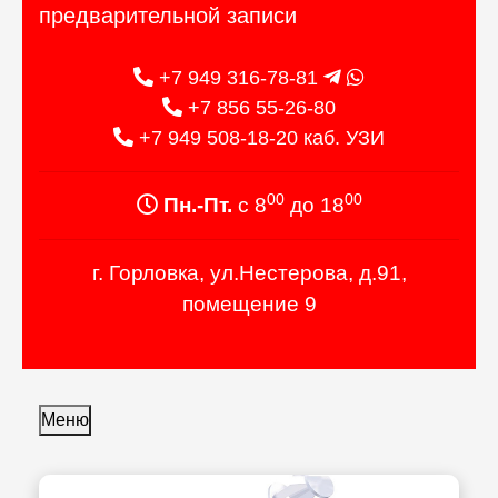
предварительной записи
+7 949 316-78-81
+7 856 55-26-80
+7 949 508-18-20 каб. УЗИ
00
00
Пн.-Пт.
с 8
до 18
г. Горловка, ул.Нестерова, д.91,
помещение 9
Меню