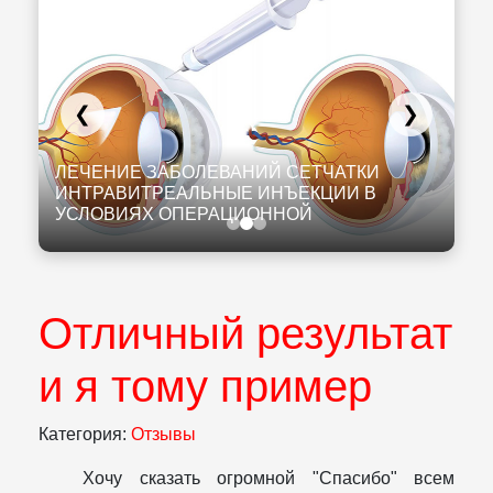
❮
❯
К
И
ЛЕЧЕНИЕ ЗАБОЛЕВАНИЙ СЕТЧАТКИ
К
ИНТРАВИТРЕАЛЬНЫЕ ИНЪЕКЦИИ В
Л
УСЛОВИЯХ ОПЕРАЦИОННОЙ
Н
Отличный результат
и я тому пример
Категория:
Отзывы
Хочу сказать огромной "Спасибо" всем