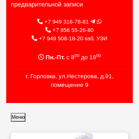
предварительной записи
+7 949 316-78-81
+7 856 55-26-80
+7 949 508-18-20 каб. УЗИ
00
00
Пн.-Пт.
с 8
до 18
г. Горловка, ул.Нестерова, д.91,
помещение 9
Меню