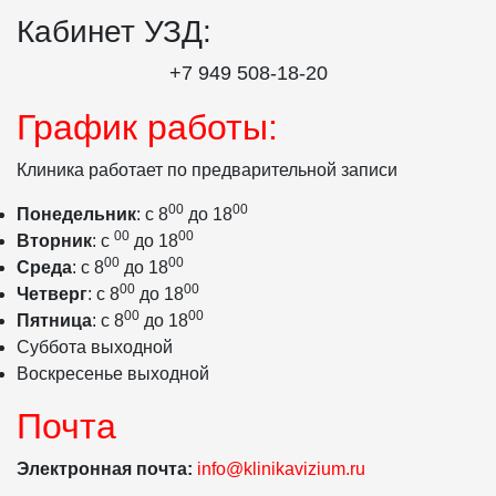
Кабинет УЗД:
+7 949 508‑18‑20
График работы:
Клиника работает по предварительной записи
00
00
Понедельник
: с 8
до 18
00
00
Вторник
: с
до 18
00
00
Среда
: с 8
до 18
00
00
Четверг
: с 8
до 18
00
00
Пятница
: с 8
до 18
Суббота выходной
Воскресенье выходной
Почта
Электронная почта:
info@klinikavizium.ru