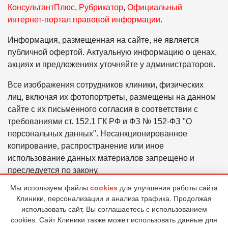
КонсультантПлюс
,
Рубрикатор
,
Официальный
интернет-портал правовой информации
.
Информация, размещенная на сайте, не является
публичной офертой. Актуальную информацию о ценах,
акциях и предложениях уточняйте у администраторов.
Все изображения сотрудников клиники, физических
лиц, включая их фотопортреты, размещены на данном
сайте с их письменного согласия в соответствии с
требованиями ст. 152.1 ГК РФ и ФЗ № 152-ФЗ "О
персональных данных". Несанкционированное
копирование, распространение или иное
использование данных материалов запрещено и
преследуется по закону.
Мы используем файлы
cookies
для улучшения работы сайта
Политика в отношении обработки персональных
Клиники, персонализации и анализа трафика. Продолжая
данных ООО «ЦГБ «ВИЗИУМ»
использовать сайт, Вы соглашаетесь с использованием
Правовая информация
cookies. Сайт Клиники также может использовать данные для