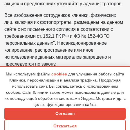
акциях и предложениях уточняйте у администраторов.
Все изображения сотрудников клиники, физических
лиц, включая их фотопортреты, размещены на данном
сайте с их письменного согласия в соответствии с
требованиями ст. 152.1 ГК РФ и ФЗ № 152-ФЗ "О
персональных данных". Несанкционированное
копирование, распространение или иное
использование данных материалов запрещено и
преследуется по закону.
Мы используем файлы
cookies
для улучшения работы сайта
Политика в отношении обработки персональных
Клиники, персонализации и анализа трафика. Продолжая
данных ООО «ЦГБ «ВИЗИУМ»
использовать сайт, Вы соглашаетесь с использованием
Правовая информация
cookies. Сайт Клиники также может использовать данные для
их последующей обработки системами Яндекс.Метрика и др. с
целью функционирования сайта.
© 2026 Клиника "ВИЗИУМ"
Согласен
Все права защищены. Возрастные ограничения (6+)
Отказаться
Вверх