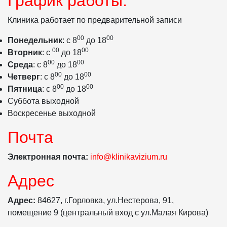
График работы:
Клиника работает по предварительной записи
00
00
Понедельник
: с 8
до 18
00
00
Вторник
: с
до 18
00
00
Среда
: с 8
до 18
00
00
Четверг
: с 8
до 18
00
00
Пятница
: с 8
до 18
Суббота выходной
Воскресенье выходной
Почта
Электронная почта:
info@klinikavizium.ru
Адрес
Адрес:
84627, г.Горловка, ул.Нестерова, 91,
помещение 9 (центральный вход с ул.Малая Кирова)