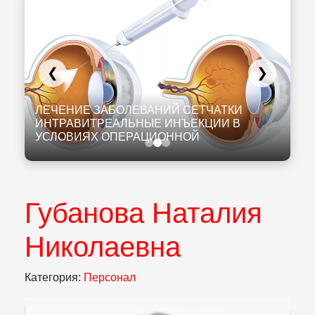
❮
❯
К
И
ЛЕЧЕНИЕ ЗАБОЛЕВАНИЙ СЕТЧАТКИ
К
ИНТРАВИТРЕАЛЬНЫЕ ИНЪЕКЦИИ В
Л
УСЛОВИЯХ ОПЕРАЦИОННОЙ
Н
Губанова Наталия
Николаевна
Категория:
Персонал