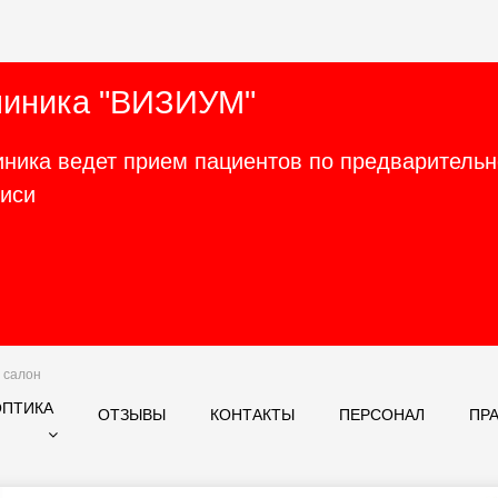
линика "ВИЗИУМ"
иника ведет прием пациентов по предваритель
писи
салон
ОПТИКА
ОТЗЫВЫ
КОНТАКТЫ
ПЕРСОНАЛ
ПР