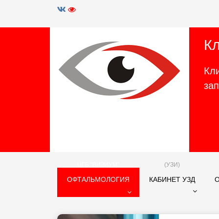
К
Кл
за
ЦГБ "ВИЗИУМ"
(УЗИ)
ОФТАЛЬМОЛОГИЯ
КАБИНЕТ УЗД