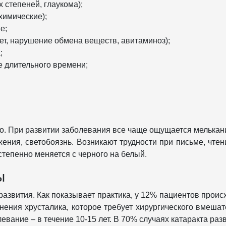
 степеней, глаукома);
химические);
е;
т, нарушение обмена веществ, авитаминоз);
;
е длительного времени;
о. При развитии заболевания все чаще ощущается мелькани
ения, светобоязнь. Возникают трудности при письме, чтен
степенно меняется с черного на белый.
ы
развития. Как показывает практика, у 12% пациентов про
ения хрусталика, которое требует хирургического вмешате
ание – в течение 10-15 лет. В 70% случаях катаракта разви