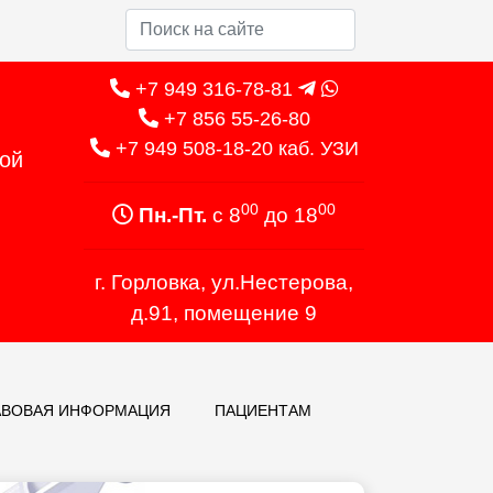
+7 949 316-78-81
+7 856 55-26-80
+7 949 508-18-20 каб. УЗИ
ной
00
00
Пн.-Пт.
с 8
до 18
г. Горловка, ул.Нестерова,
д.91, помещение 9
АВОВАЯ ИНФОРМАЦИЯ
ПАЦИЕНТАМ