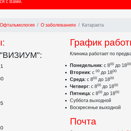
ся с Вами.
Офтальмология
О заболеваниях
Катаракта
:
График работ
 "ВИЗИУМ":
Клиника работает по предв
00
00
Понедельник
: с 8
до 18
81
00
00
Вторник
: с
до 18
80
00
00
Среда
: с 8
до 18
00
00
Четверг
: с 8
до 18
00
00
Пятница
: с 8
до 18
Суббота выходной
15
Воскресенье выходной
Почта
20