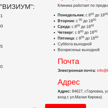
 "ВИЗИУМ":
Клиника работает по предв
00
00
Понедельник
: с 8
до 18
81
00
00
Вторник
: с
до 18
80
00
00
Среда
: с 8
до 18
00
00
Четверг
: с 8
до 18
00
00
Пятница
: с 8
до 18
Суббота выходной
15
Воскресенье выходной
Почта
20
Электронная почта:
info@k
Адрес
Адрес:
84627, г.Горловка, 
вход с ул.Малая Кирова)