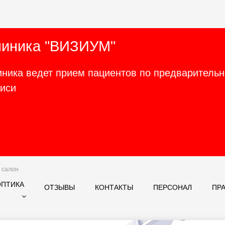
линика "ВИЗИУМ"
иника ведет прием пациентов по предваритель
писи
салон
ОПТИКА
ОТЗЫВЫ
КОНТАКТЫ
ПЕРСОНАЛ
ПР