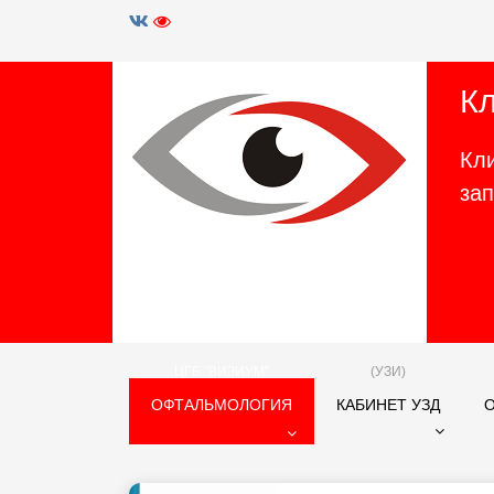
К
Кл
за
ЦГБ "ВИЗИУМ"
(УЗИ)
ОФТАЛЬМОЛОГИЯ
КАБИНЕТ УЗД