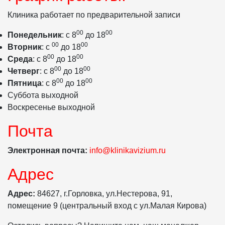
Клиника работает по предварительной записи
00
00
Понедельник
: с 8
до 18
00
00
Вторник
: с
до 18
00
00
Среда
: с 8
до 18
00
00
Четверг
: с 8
до 18
00
00
Пятница
: с 8
до 18
Суббота выходной
Воскресенье выходной
Почта
Электронная почта:
info@klinikavizium.ru
Адрес
Адрес:
84627, г.Горловка, ул.Нестерова, 91,
помещение 9 (центральный вход с ул.Малая Кирова)