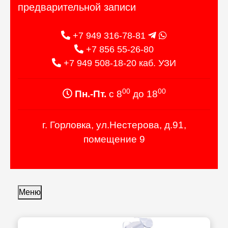
предварительной записи
+7 949 316-78-81
+7 856 55-26-80
+7 949 508-18-20 каб. УЗИ
00
00
Пн.-Пт.
с 8
до 18
г. Горловка, ул.Нестерова, д.91,
помещение 9
Меню