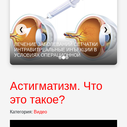
❮
❯
К
И
ЛЕЧЕНИЕ ЗАБОЛЕВАНИЙ СЕТЧАТКИ
К
ИНТРАВИТРЕАЛЬНЫЕ ИНЪЕКЦИИ В
Л
УСЛОВИЯХ ОПЕРАЦИОННОЙ
Н
Астигматизм. Что
это такое?
Категория:
Видео