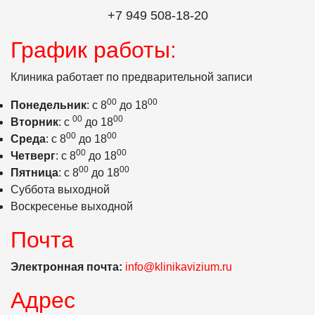
+7 949 508‑18‑20
График работы:
Клиника работает по предварительной записи
00
00
Понедельник
: с 8
до 18
00
00
Вторник
: с
до 18
00
00
Среда
: с 8
до 18
00
00
Четверг
: с 8
до 18
00
00
Пятница
: с 8
до 18
Суббота выходной
Воскресенье выходной
Почта
Электронная почта:
info@klinikavizium.ru
Адрес