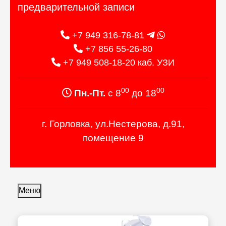
предварительной записи
+7 949 316-78-81
+7 856 55-26-80
+7 949 508-18-20 каб. УЗИ
00
00
Пн.-Пт.
с 8
до 18
г. Горловка, ул.Нестерова, д.91,
помещение 9
Меню